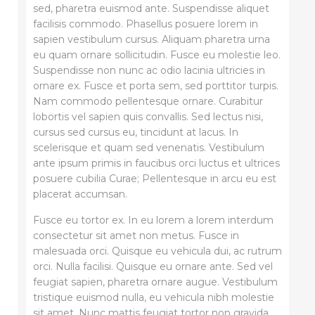
sed, pharetra euismod ante. Suspendisse aliquet
facilisis commodo. Phasellus posuere lorem in
sapien vestibulum cursus. Aliquam pharetra urna
eu quam ornare sollicitudin. Fusce eu molestie leo.
Suspendisse non nunc ac odio lacinia ultricies in
ornare ex. Fusce et porta sem, sed porttitor turpis.
Nam commodo pellentesque ornare. Curabitur
lobortis vel sapien quis convallis. Sed lectus nisi,
cursus sed cursus eu, tincidunt at lacus. In
scelerisque et quam sed venenatis. Vestibulum
ante ipsum primis in faucibus orci luctus et ultrices
posuere cubilia Curae; Pellentesque in arcu eu est
placerat accumsan.
Fusce eu tortor ex. In eu lorem a lorem interdum
consectetur sit amet non metus. Fusce in
malesuada orci. Quisque eu vehicula dui, ac rutrum
orci. Nulla facilisi. Quisque eu ornare ante. Sed vel
feugiat sapien, pharetra ornare augue. Vestibulum
tristique euismod nulla, eu vehicula nibh molestie
sit amet. Nunc mattis feugiat tortor non gravida.